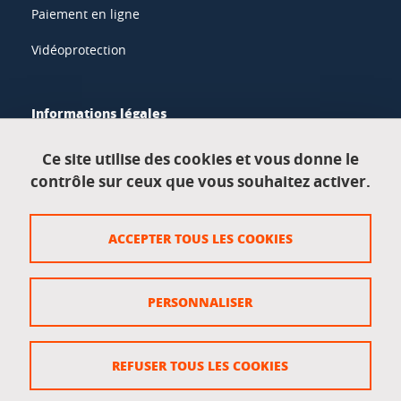
Paiement en ligne
Vidéoprotection
Informations légales
Mentions légales
Ce site utilise des cookies et vous donne le
contrôle sur ceux que vous souhaitez activer.
Données personnelles
Crédits
ACCEPTER TOUS LES COOKIES
Plan du site
Politique des cookies
PERSONNALISER
Gestion des cookies
Accessibilité : non conforme
REFUSER TOUS LES COOKIES