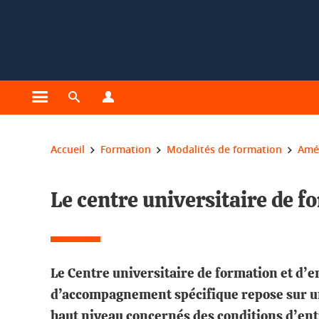
Gestion des cookies
Ouvrir le menu principal
Ouvrir le moteur de recherche
Ouvrir le menu Profils
Vous êtes ici :
Accueil
Formation
Modalités de formation
Amé
Le centre universitaire de 
Le Centre universitaire de formation et d’e
d’accompagnement spécifique repose sur un p
haut niveau concernés des conditions d’ent