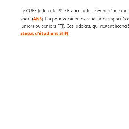
Le CUFE Judo et le Pôle France Judo relèvent d’une mu
sport (
ANS
). Il a pour vocation d’accueillir des sportif
juniors ou seniors FFJ). Ces judokas, qui restent licenci
statut d'étudiant SHN
).