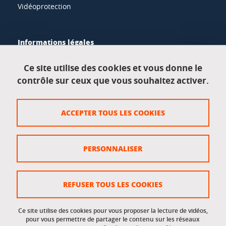
Vidéoprotection
Informations légales
Mentions légales
Ce site utilise des cookies et vous donne le
contrôle sur ceux que vous souhaitez activer.
Données personnelles
Crédits
ACCEPTER TOUS LES COOKIES
Plan du site
Politique des cookies
PERSONNALISER
Gestion des cookies
Accessibilité : non conforme
REFUSER TOUS LES COOKIES
Ce site utilise des cookies pour vous proposer la lecture de vidéos,
Accès réservés
pour vous permettre de partager le contenu sur les réseaux