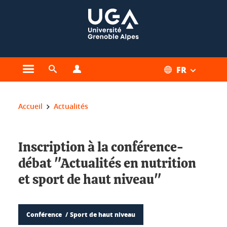
Gestion des cookies
FR
Ouvrir le menu principal
Ouvrir le moteur de recherche
Ouvrir le menu Profils
Vous êtes ici :
Accueil
Actualités
Inscription à la conférence-
débat "Actualités en nutrition
et sport de haut niveau"
Conférence
Sport de haut niveau