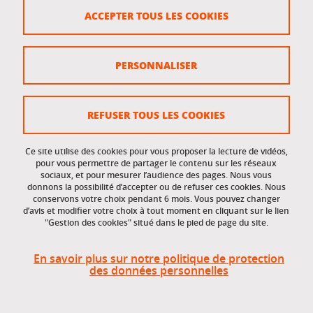
Crédits
ACCEPTER TOUS LES COOKIES
Plan du site
Politique des cookies
PERSONNALISER
Gestion des cookies
Accessibilité : non conforme
REFUSER TOUS LES COOKIES
Ce site utilise des cookies pour vous proposer la lecture de vidéos,
Accès réservés
pour vous permettre de partager le contenu sur les réseaux
sociaux, et pour mesurer l’audience des pages. Nous vous
donnons la possibilité d’accepter ou de refuser ces cookies. Nous
Intranet des étudiants et des personnels
conservons votre choix pendant 6 mois. Vous pouvez changer
d’avis et modifier votre choix à tout moment en cliquant sur le lien
"Gestion des cookies" situé dans le pied de page du site.
En savoir plus sur notre politique de protection
des données personnelles