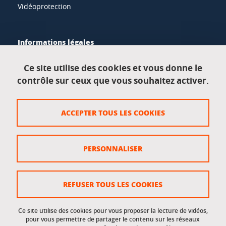
Vidéoprotection
Informations légales
Mentions légales
Ce site utilise des cookies et vous donne le
contrôle sur ceux que vous souhaitez activer.
Données personnelles
Crédits
ACCEPTER TOUS LES COOKIES
Plan du site
Politique des cookies
PERSONNALISER
Gestion des cookies
Accessibilité : non conforme
REFUSER TOUS LES COOKIES
Ce site utilise des cookies pour vous proposer la lecture de vidéos,
Accès réservés
pour vous permettre de partager le contenu sur les réseaux