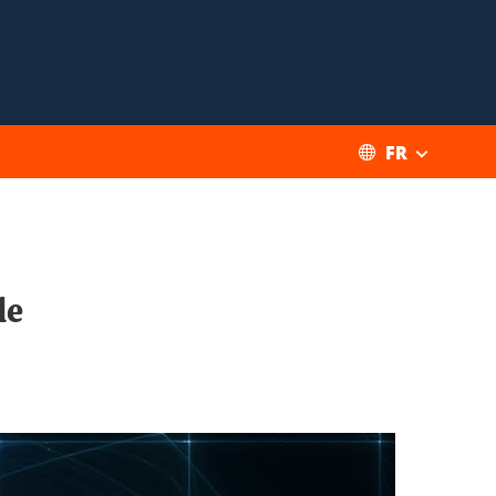
FR
le