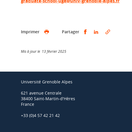
graduate-school-uga@univ-grenoble-alpes.fr
Partager sur Faceb
Partager sur L
Imprimer
Partager
Mis à jour le 13 février 2025
Université Grenoble Alpes
621 avenue Centrale
38400 Saint-Martin-d'Hères
France
+33 (0)4 57 42 21 42