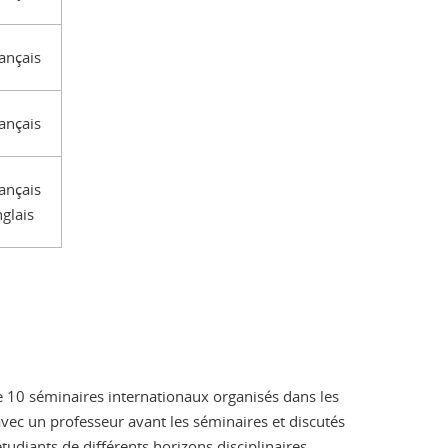
ançais
ançais
ançais
glais
de 10 séminaires internationaux organisés dans les
avec un professeur avant les séminaires et discutés
tudiants de différents horizons disciplinaires.