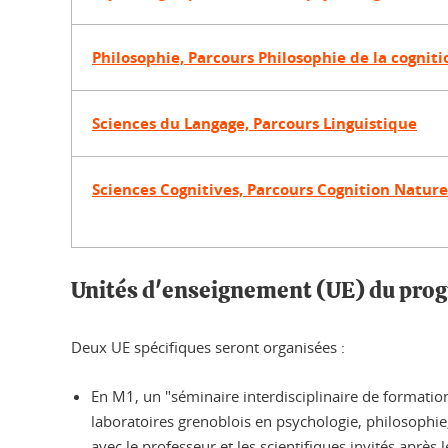
Philosophie, Parcours Philosophie de la cogniti
Sciences du Langage, Parcours Linguistique
Sciences Cognitives, Parcours Cognition Naturell
Unités d'enseignement (UE) du pr
Deux UE spécifiques seront organisées :
En M1, un "séminaire interdisciplinaire de formation
laboratoires grenoblois en psychologie, philosophie,
avec le professeur et les scientifiques invités après