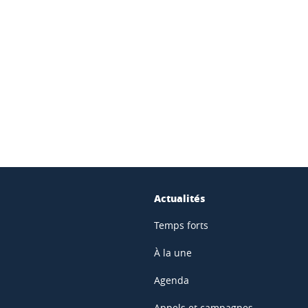
ook
inkedIn
Actualités
Temps forts
À la une
Agenda
Appels et campagnes