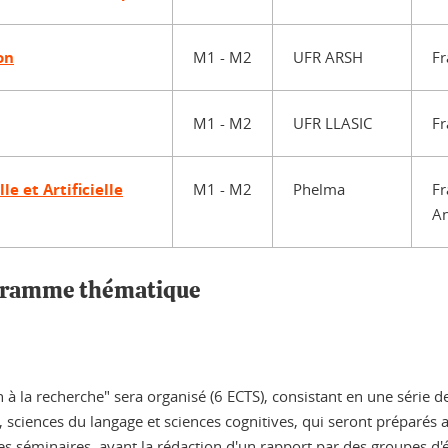
on
M1 - M2
UFR ARSH
Fr
M1 - M2
UFR LLASIC
Fr
e et Artificielle
M1 - M2
Phelma
Fr
An
ogramme thématique
 à la recherche" sera organisé (6 ECTS), consistant en une série 
 sciences du langage et sciences cognitives, qui seront préparés 
 les séminaires, avant la rédaction d'un rapport par des groupes d'é