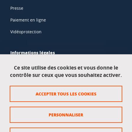
Presse
Paiement en ligne
Vidéoprotection
Informations légales
Mentions légales
Ce site utilise des cookies et vous donne le
contrôle sur ceux que vous souhaitez activer.
Données personnelles
Crédits
ACCEPTER TOUS LES COOKIES
Plan du site
Politique des cookies
PERSONNALISER
Gestion des cookies