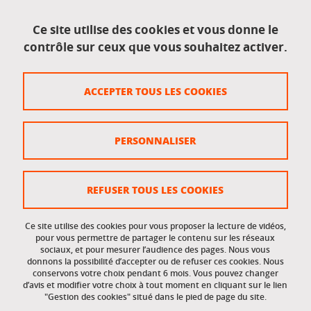
Mentions légales
Ce site utilise des cookies et vous donne le
contrôle sur ceux que vous souhaitez activer.
Données personnelles
Crédits
ACCEPTER TOUS LES COOKIES
Plan du site
Politique des cookies
PERSONNALISER
Gestion des cookies
Accessibilité : non conforme
REFUSER TOUS LES COOKIES
Ce site utilise des cookies pour vous proposer la lecture de vidéos,
Accès réservés
pour vous permettre de partager le contenu sur les réseaux
sociaux, et pour mesurer l’audience des pages. Nous vous
donnons la possibilité d’accepter ou de refuser ces cookies. Nous
Intranet des étudiants et des personnels
conservons votre choix pendant 6 mois. Vous pouvez changer
d’avis et modifier votre choix à tout moment en cliquant sur le lien
"Gestion des cookies" situé dans le pied de page du site.