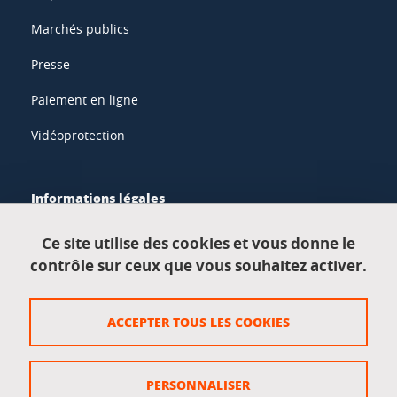
Marchés publics
Presse
Paiement en ligne
Vidéoprotection
Informations légales
Mentions légales
Ce site utilise des cookies et vous donne le
contrôle sur ceux que vous souhaitez activer.
Données personnelles
Crédits
ACCEPTER TOUS LES COOKIES
Plan du site
Politique des cookies
PERSONNALISER