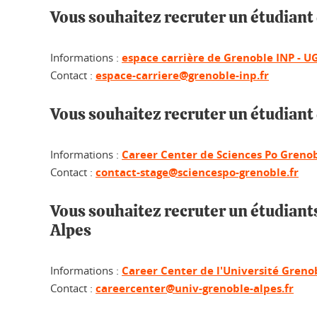
Vous souhaitez recruter un étudiant
Informations :
espace carrière de Grenoble INP - U
Contact :
espace-carriere@grenoble-inp.fr
Vous souhaitez recruter un étudiant
Informations :
Career Center de Sciences Po Grenob
Contact :
contact-stage@sciencespo-grenoble.fr
Vous souhaitez recruter un étudiants
Alpes
Informations :
Career Center de l'Université Greno
Contact :
careercenter@univ-grenoble-alpes.fr