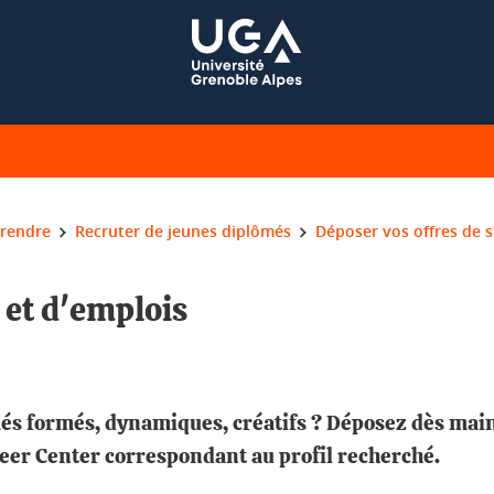
prendre
Recruter de jeunes diplômés
Déposer vos offres de s
 et d'emplois
és formés, dynamiques, créatifs ? Déposez dès maint
reer Center correspondant au profil recherché.