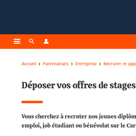
Gestion des cookies
Ouvrir le menu principal
Ouvrir le moteur de recherche
Ouvrir le menu Profils
Vous êtes ici :
Accueil
Partenariats
Entreprise
Recruter et ap
Déposer vos offres de stages
Vous cherchez à recruter nos jeunes diplôm
emploi, job étudiant ou bénévolat sur le Ca