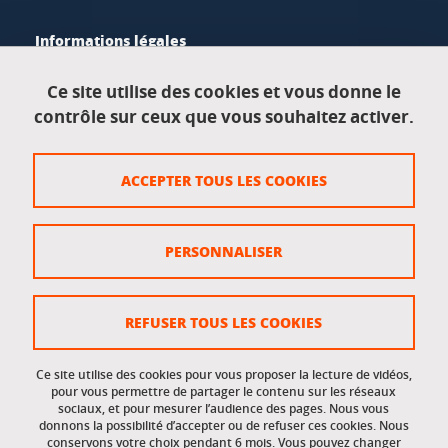
Informations légales
Mentions légales
Ce site utilise des cookies et vous donne le
contrôle sur ceux que vous souhaitez activer.
Données personnelles
Crédits
ACCEPTER TOUS LES COOKIES
Plan du site
Politique des cookies
PERSONNALISER
Gestion des cookies
Accessibilité : non conforme
REFUSER TOUS LES COOKIES
Ce site utilise des cookies pour vous proposer la lecture de vidéos,
Accès réservés
pour vous permettre de partager le contenu sur les réseaux
sociaux, et pour mesurer l’audience des pages. Nous vous
donnons la possibilité d’accepter ou de refuser ces cookies. Nous
Intranet des étudiants et des personnels
conservons votre choix pendant 6 mois. Vous pouvez changer