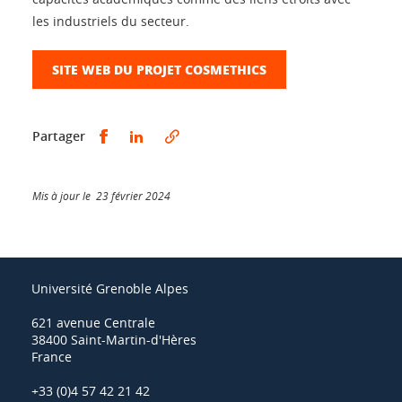
les industriels du secteur.
SITE WEB DU PROJET COSMETHICS
Partager sur Facebook
Partager sur LinkedIn
Partager
Mis à jour le 23 février 2024
Université Grenoble Alpes
621 avenue Centrale
38400 Saint-Martin-d'Hères
France
+33 (0)4 57 42 21 42