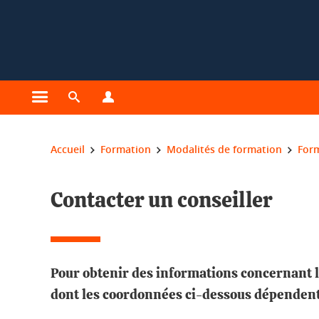
Gestion des cookies
Ouvrir le menu principal
Ouvrir le moteur de recherche
Ouvrir le menu Profils
Vous êtes ici :
Accueil
Formation
Modalités de formation
For
Contacter un conseiller
Pour obtenir des informations concernant l
dont les coordonnées ci-dessous dépendent 