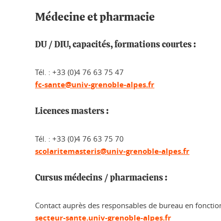
Médecine et pharmacie
DU / DIU, capacités, formations courtes :
Tél. : +33 (0)4 76 63 75 47
fc-sante@univ-grenoble-alpes.fr
Licences masters :
Tél. : +33 (0)4 76 63 75 70
scolaritemasteris@univ-grenoble-alpes.fr
Cursus médecins / pharmaciens :
Contact auprès des responsables de bureau en fonction
secteur-sante.univ-grenoble-alpes.fr