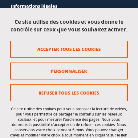
Informations légales
Mentions légales
Ce site utilise des cookies et vous donne le
contrôle sur ceux que vous souhaitez activer.
Données personnelles
Crédits
ACCEPTER TOUS LES COOKIES
Plan du site
Politique des cookies
PERSONNALISER
Gestion des cookies
Accessibilité : non conforme
REFUSER TOUS LES COOKIES
Ce site utilise des cookies pour vous proposer la lecture de vidéos,
Accès réservés
pour vous permettre de partager le contenu sur les réseaux
sociaux, et pour mesurer l’audience des pages. Nous vous
donnons la possibilité d’accepter ou de refuser ces cookies. Nous
Intranet des étudiants et des personnels
conservons votre choix pendant 6 mois. Vous pouvez changer
d’avis et modifier votre choix à tout moment en cliquant sur le lien