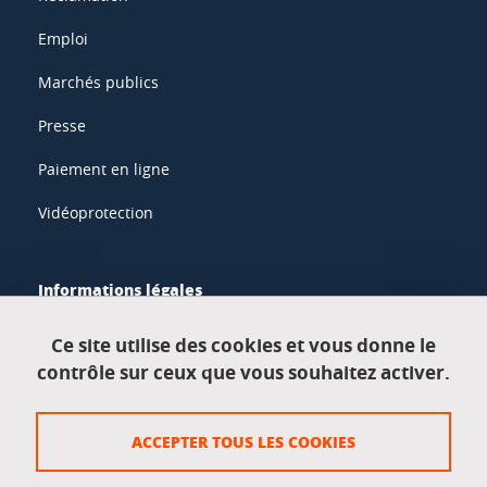
Emploi
Marchés publics
Presse
Paiement en ligne
Vidéoprotection
Informations légales
Mentions légales
Ce site utilise des cookies et vous donne le
contrôle sur ceux que vous souhaitez activer.
Données personnelles
Crédits
ACCEPTER TOUS LES COOKIES
Plan du site