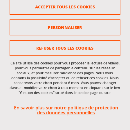
Crédits
ACCEPTER TOUS LES COOKIES
Plan du site
Politique des cookies
PERSONNALISER
Gestion des cookies
Accessibilité : non conforme
REFUSER TOUS LES COOKIES
Ce site utilise des cookies pour vous proposer la lecture de vidéos,
Accès réservés
pour vous permettre de partager le contenu sur les réseaux
sociaux, et pour mesurer l’audience des pages. Nous vous
donnons la possibilité d’accepter ou de refuser ces cookies. Nous
Intranet des étudiants et des personnels
conservons votre choix pendant 6 mois. Vous pouvez changer
d’avis et modifier votre choix à tout moment en cliquant sur le lien
"Gestion des cookies" situé dans le pied de page du site.
En savoir plus sur notre politique de protection
des données personnelles