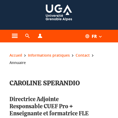
Gestion des cookies
FR
Ouvrir le menu principal
Ouvrir le moteur de recherche
Ouvrir le menu Profils
Vous êtes ici :
Accueil
Informations pratiques
Contact
Annuaire
CAROLINE SPERANDIO
Directrice Adjointe
Responsable CUEF Pro +
Enseignante et formatrice FLE