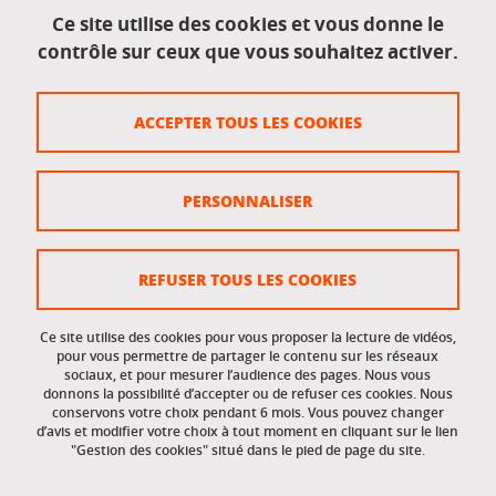
Mentions légales
Ce site utilise des cookies et vous donne le
contrôle sur ceux que vous souhaitez activer.
Données personnelles
Crédits
ACCEPTER TOUS LES COOKIES
Plan du site
Politique des cookies
PERSONNALISER
Gestion des cookies
Accessibilité : non conforme
REFUSER TOUS LES COOKIES
Ce site utilise des cookies pour vous proposer la lecture de vidéos,
Accès réservés
pour vous permettre de partager le contenu sur les réseaux
sociaux, et pour mesurer l’audience des pages. Nous vous
donnons la possibilité d’accepter ou de refuser ces cookies. Nous
Intranet des étudiants et des personnels
conservons votre choix pendant 6 mois. Vous pouvez changer
d’avis et modifier votre choix à tout moment en cliquant sur le lien
"Gestion des cookies" situé dans le pied de page du site.