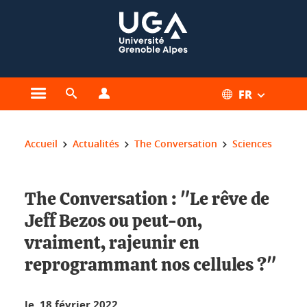
Gestion des cookies
FR
Ouvrir le menu principal
Ouvrir le moteur de recherche
Ouvrir le menu Profils
Vous êtes ici :
Accueil
Actualités
The Conversation
Sciences
The Conversation : "Le rêve de
Jeff Bezos ou peut-on,
vraiment, rajeunir en
reprogrammant nos cellules ?"
le 18 février 2022