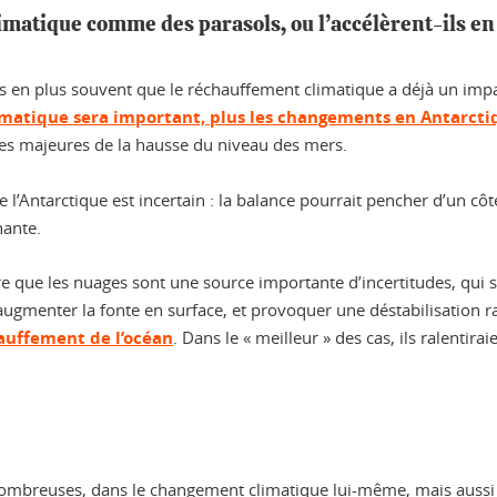
imatique comme des parasols, ou l’accélèrent-ils en 
us en plus souvent que le réchauffement climatique a déjà un impa
imatique sera important, plus les changements en Antarct
ses majeures de la hausse du niveau des mers.
de l’Antarctique est incertain : la balance pourrait pencher d’un côt
nante.
re que les nuages sont une source importante d’incertitudes, qui 
ugmenter la fonte en surface, et provoquer une déstabilisation rap
auffement de l’océan
. Dans le « meilleur » des cas, ils ralentir
t nombreuses, dans le changement climatique lui-même, mais aussi