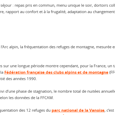
séjour : repas pris en commun, menu unique le soir, dortoirs colle
, rapport au confort et à la frugalité, adaptation au changement cl
’Arc alpin, la fréquentation des refuges de montagne, mesurée en n
 sur une longue période montre cependant, pour la France, un tabl
 la
Fédération française des clubs alpins et de montagne
(FF
itié des années 1990.
ivi d’une phase de stagnation, le nombre total de nuitées annue
selon les données de la FFCAM.
équentation des 12 refuges du
parc national de la Vanoise
, c’es