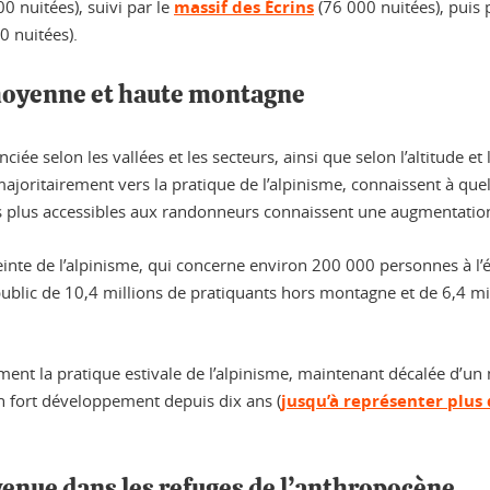
00 nuitées), suivi par le
massif des Écrins
(76 000 nuitées), puis 
0 nuitées).
 moyenne et haute montagne
iée selon les vallées et les secteurs, ainsi que selon l’altitude et 
joritairement vers la pratique de l’alpinisme, connaissent à quel
 plus accessibles aux randonneurs connaissent une augmentation
einte de l’alpinisme, qui concerne environ 200 000 personnes à l’é
blic de 10,4 millions de pratiquants hors montagne et de 6,4 mil
ent la pratique estivale de l’alpinisme, maintenant décalée d’un m
n fort développement depuis dix ans (
jusqu’à représenter plus
enue dans les refuges de l’anthropocène