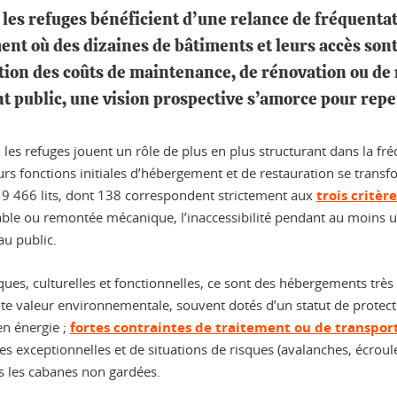
e, les refuges bénéficient d’une relance de fréquent
ent où des dizaines de bâtiments et leurs accès sont
ation des coûts de maintenance, de rénovation ou de
nt public, une vision prospective s’amorce pour repe
e, les refuges jouent un rôle de plus en plus structurant dans la
leurs fonctions initiales d’hébergement et de restauration se transf
e 9 466 lits, dont 138 correspondent strictement aux
trois critèr
ssable ou remontée mécanique, l’inaccessibilité pendant au moins u
u public.
ques, culturelles et fonctionnelles, ce sont des hébergements trè
aute valeur environnementale, souvent dotés d’un statut de prote
en énergie ;
fortes contraintes de traitement ou de transport
es exceptionnelles et de situations de risques (avalanches, écrou
 les cabanes non gardées.