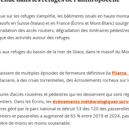
 sur les refuges s’amplifie, les bâtiments situés en haute monta
sifs en Suisse (Valais) et en France (Écrins et Mont-Blanc) soulign
gradation des accès routiers, dégradation des itinéraires pédest
que des activités autour des refuges.
ès aux refuges du bassin de la mer de Glace, dans le massif du Mo
aissent de multiples épisodes de fermeture définitive (la
Pilatte,
laciaire, à des crues torrentielles, des écroulements rocheux sur l
uctures d’accès routières et pédestres qui les desservent qui so
ntiers. Dans les Écrins, les
évènements météorologiques surve
res géré par le parc national et détruit 53 des 120 des passerelles
 sentiers et passerelles a augmenté de 65 % entre 2019 et 2024, p
ncière de moins en moins soutenable.