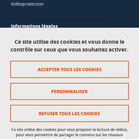
Vidéoprotection
Informations légales
Mentions légales
Ce site utilise des cookies et vous donne le
contrôle sur ceux que vous souhaitez activer.
Données personnelles
Crédits
ACCEPTER TOUS LES COOKIES
Plan du site
Politique des cookies
PERSONNALISER
Gestion des cookies
Accessibilité : non conforme
REFUSER TOUS LES COOKIES
Ce site utilise des cookies pour vous proposer la lecture de vidéos,
Accès réservés
pour vous permettre de partager le contenu sur les réseaux