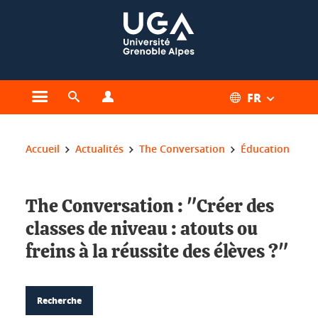
Gestion des cookies
FR
Ouvrir le menu principal
Ouvrir le moteur de recherche
Ouvrir le menu Profils
Vous êtes ici :
Accueil
Actualités
The Conversation
Éducation
The Conversation : "Créer des
classes de niveau : atouts ou
freins à la réussite des élèves ?"
Recherche