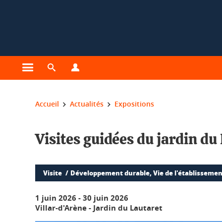
Gestion des cookies
Ouvrir le menu principal
Ouvrir le moteur de recherche
Ouvrir le menu Profils
Vous êtes ici :
Accueil
Actualités
Expositions
Visites guidées du jardin du
Visite
Développement durable, Vie de l'établissement
1 juin 2026
-
30 juin 2026
Villar-d'Arène - Jardin du Lautaret