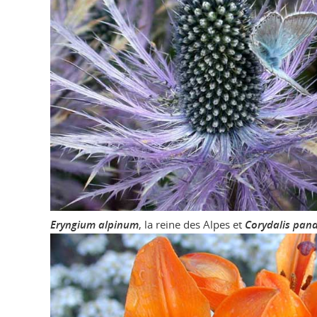
Eryngium alpinum
, la reine des Alpes et
Corydalis pan