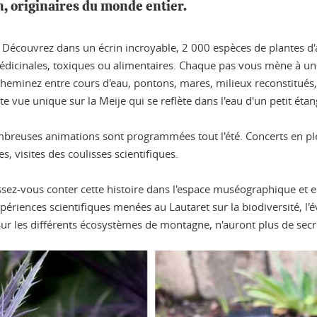
n, originaires du monde entier.
 ! Découvrez dans un écrin incroyable, 2 000 espèces de plantes d'
s médicinales, toxiques ou alimentaires. Chaque pas vous mène à 
eminez entre cours d'eau, pontons, mares, milieux reconstitués, p
te vue unique sur la Meije qui se reflète dans l'eau d'un petit éta
mbreuses animations sont programmées tout l'été. Concerts en plei
s, visites des coulisses scientifiques.
aissez-vous conter cette histoire dans l'espace muséographique et 
riences scientifiques menées au Lautaret sur la biodiversité, l'év
sur les différents écosystèmes de montagne, n'auront plus de secr