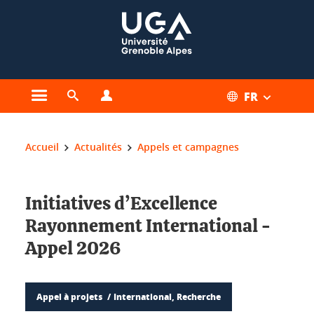
Gestion des cookies
FR
Ouvrir le menu principal
Ouvrir le moteur de recherche
Ouvrir le menu Profils
Vous êtes ici :
Accueil
Actualités
Appels et campagnes
Initiatives d’Excellence
Rayonnement International -
Appel 2026
Appel à projets
International, Recherche