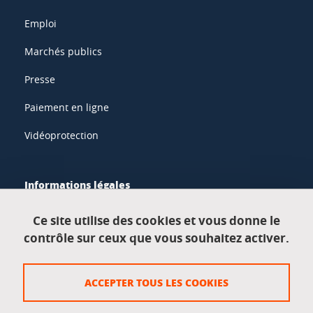
Emploi
Marchés publics
Presse
Paiement en ligne
Vidéoprotection
Informations légales
Mentions légales
Ce site utilise des cookies et vous donne le
contrôle sur ceux que vous souhaitez activer.
Données personnelles
Crédits
ACCEPTER TOUS LES COOKIES
Plan du site