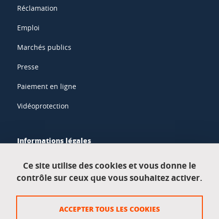
Réclamation
Emploi
Marchés publics
Presse
Paiement en ligne
Vidéoprotection
Informations légales
Mentions légales
Ce site utilise des cookies et vous donne le
contrôle sur ceux que vous souhaitez activer.
Données personnelles
Crédits
ACCEPTER TOUS LES COOKIES
Plan du site