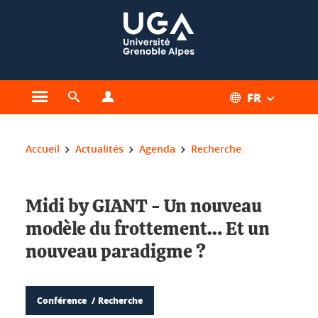
Gestion des cookies
FR
Ouvrir le menu principal
Ouvrir le moteur de recherche
Ouvrir le menu Profils
Vous êtes ici :
Accueil
Actualités
Agenda
Recherche
Midi by GIANT - Un nouveau
modèle du frottement… Et un
nouveau paradigme ?
Conférence
Recherche