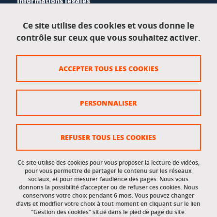
Informations légales
Mentions légales
Ce site utilise des cookies et vous donne le
contrôle sur ceux que vous souhaitez activer.
Données personnelles
Crédits
ACCEPTER TOUS LES COOKIES
Plan du site
Politique des cookies
PERSONNALISER
Gestion des cookies
Accessibilité : non conforme
REFUSER TOUS LES COOKIES
Ce site utilise des cookies pour vous proposer la lecture de vidéos,
Accès réservés
pour vous permettre de partager le contenu sur les réseaux
sociaux, et pour mesurer l’audience des pages. Nous vous
donnons la possibilité d’accepter ou de refuser ces cookies. Nous
Intranet des étudiants et des personnels
conservons votre choix pendant 6 mois. Vous pouvez changer
d’avis et modifier votre choix à tout moment en cliquant sur le lien
"Gestion des cookies" situé dans le pied de page du site.