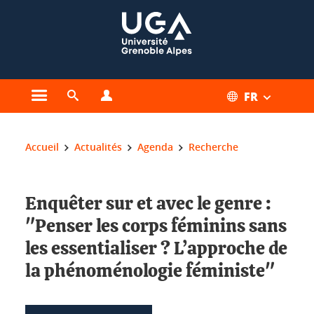
Gestion des cookies
FR
Ouvrir le menu principal
Ouvrir le moteur de recherche
Ouvrir le menu Profils
Vous êtes ici :
Accueil
Actualités
Agenda
Recherche
Enquêter sur et avec le genre :
"Penser les corps féminins sans
les essentialiser ? L’approche de
la phénoménologie féministe"