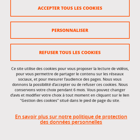
Crédits
ACCEPTER TOUS LES COOKIES
Plan du site
Politique des cookies
PERSONNALISER
Gestion des cookies
Accessibilité : non conforme
REFUSER TOUS LES COOKIES
Ce site utilise des cookies pour vous proposer la lecture de vidéos,
Accès réservés
pour vous permettre de partager le contenu sur les réseaux
sociaux, et pour mesurer l’audience des pages. Nous vous
donnons la possibilité d’accepter ou de refuser ces cookies. Nous
Intranet des étudiants et des personnels
conservons votre choix pendant 6 mois. Vous pouvez changer
d’avis et modifier votre choix à tout moment en cliquant sur le lien
"Gestion des cookies" situé dans le pied de page du site.
En savoir plus sur notre politique de protection
des données personnelles