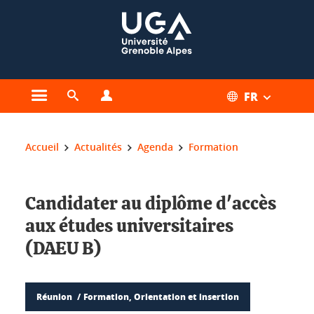
Gestion des cookies
FR
Ouvrir le menu principal
Ouvrir le moteur de recherche
Ouvrir le menu Profils
Vous êtes ici :
Accueil
Actualités
Agenda
Formation
Candidater au diplôme d'accès
aux études universitaires
(DAEU B)
Réunion
Formation, Orientation et insertion