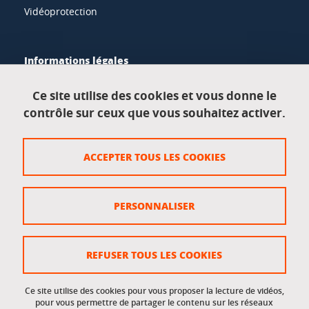
Vidéoprotection
Informations légales
Mentions légales
Ce site utilise des cookies et vous donne le
contrôle sur ceux que vous souhaitez activer.
Données personnelles
Crédits
ACCEPTER TOUS LES COOKIES
Plan du site
Politique des cookies
PERSONNALISER
Gestion des cookies
Accessibilité : non conforme
REFUSER TOUS LES COOKIES
Ce site utilise des cookies pour vous proposer la lecture de vidéos,
Accès réservés
pour vous permettre de partager le contenu sur les réseaux