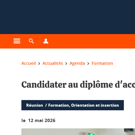
Gestion des cookies
Ouvrir le menu principal
Ouvrir le moteur de recherche
Ouvrir le menu Profils
Vous êtes ici :
Accueil
Actualités
Agenda
Formation
Candidater au diplôme d'acc
Réunion
Formation, Orientation et insertion
le 12 mai 2026