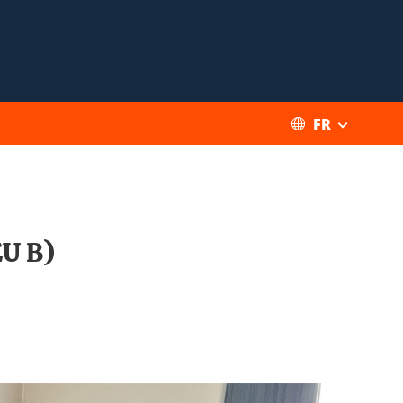
FR
EU B)