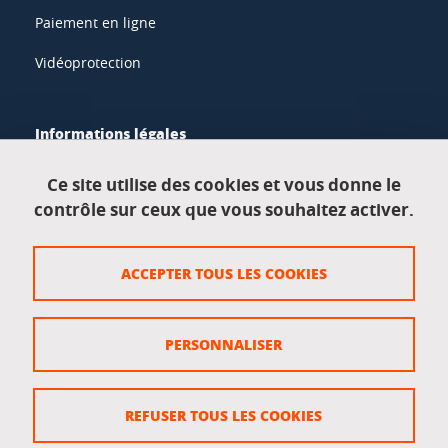
Paiement en ligne
Vidéoprotection
Informations légales
Mentions légales
Ce site utilise des cookies et vous donne le
contrôle sur ceux que vous souhaitez activer.
Données personnelles
Crédits
ACCEPTER TOUS LES COOKIES
Plan du site
Politique des cookies
PERSONNALISER
Gestion des cookies
Accessibilité : non conforme
REFUSER TOUS LES COOKIES