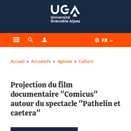
Gestion des cookies
FR
Ouvrir le menu principal
Ouvrir le moteur de recherche
Ouvrir le menu Profils
Vous êtes ici :
Accueil
Actualités
Agenda
Culture
Projection du film
documentaire "Comicus"
autour du spectacle "Pathelin et
caetera"