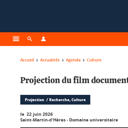
Gestion des cookies
Ouvrir le menu principal
Ouvrir le moteur de recherche
Ouvrir le menu Profils
Vous êtes ici :
Accueil
Actualités
Agenda
Culture
Projection du film document
Projection
Recherche, Culture
le 22 juin 2026
Saint-Martin-d'Hères - Domaine universitaire