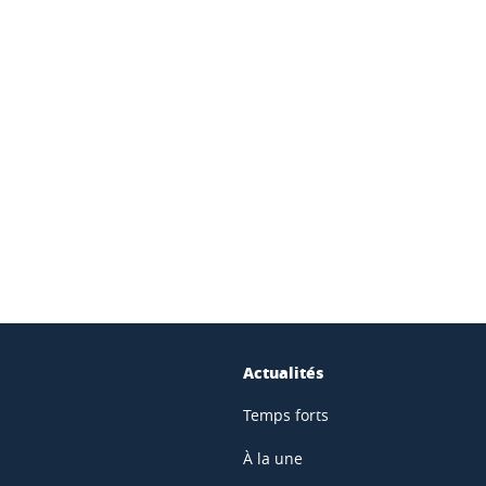
ook
inkedIn
Actualités
Temps forts
À la une