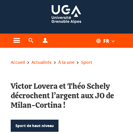
Gestion des cookies
FR
Ouvrir le menu principal
Ouvrir le moteur de recherche
Ouvrir le menu Profils
Vous êtes ici :
Accueil
Actualités
À la une
Sport
Victor Lovera et Théo Schely
décrochent l’argent aux JO de
Milan-Cortina !
Sport de haut niveau