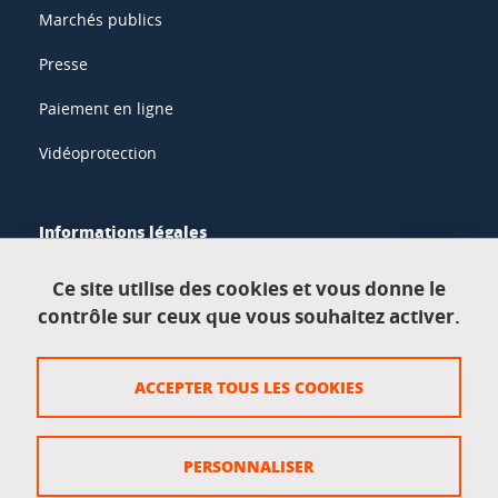
Marchés publics
Presse
Paiement en ligne
Vidéoprotection
Informations légales
Mentions légales
Ce site utilise des cookies et vous donne le
contrôle sur ceux que vous souhaitez activer.
Données personnelles
Crédits
ACCEPTER TOUS LES COOKIES
Plan du site
Politique des cookies
PERSONNALISER
Gestion des cookies