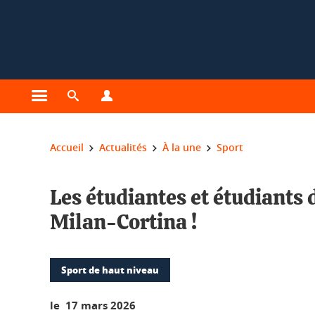
Gestion des cookies
Ouvrir le menu principal
Ouvrir le moteur de recherche
Ouvrir le menu Profils
Vous êtes ici :
Accueil
Actualités
À la une
Sport
Les étudiantes et étudiants
Milan-Cortina !
Sport de haut niveau
le 17 mars 2026