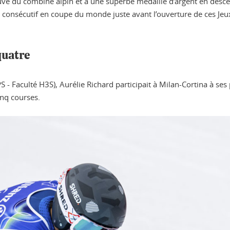
uve du combiné alpin et à une superbe médaille d’argent en desce
al consécutif en coupe du monde juste avant l’ouverture de ces Jeu
quatre
S - Faculté H3S), Aurélie Richard participait à Milan-Cortina à s
nq courses.