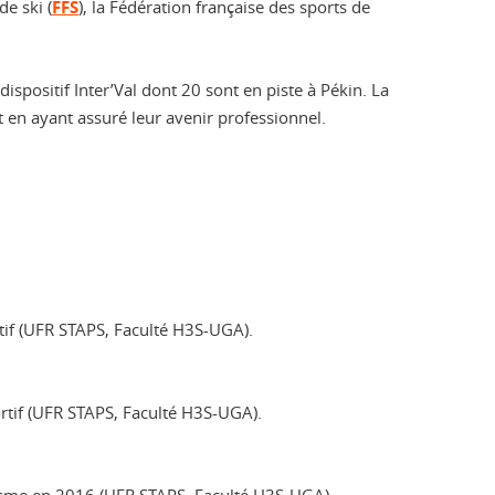
de ski (
FFS
), la Fédération française des sports de
spositif Inter’Val dont 20 sont en piste à Pékin. La
t en ayant assuré leur avenir professionnel.
tif (UFR STAPS, Faculté H3S-UGA).
rtif (UFR STAPS, Faculté H3S-UGA).
risme en 2016 (UFR STAPS, Faculté H3S-UGA).