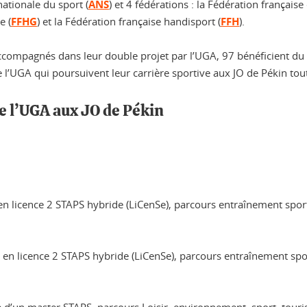
ationale du sport (
ANS
) et 4 fédérations : la Fédération française 
e (
FFHG
) et la Fédération française handisport (
FFH
).
compagnés dans leur double projet par l’UGA, 97 bénéficient du di
de l’UGA qui poursuivent leur carrière sportive aux JO de Pékin tou
 l’UGA aux JO de Pékin
en licence 2 STAPS hybride (LiCenSe), parcours entraînement spor
 en licence 2 STAPS hybride (LiCenSe), parcours entraînement spo
 d’un master STAPS, parcours Loisir, environnement, sport, tou