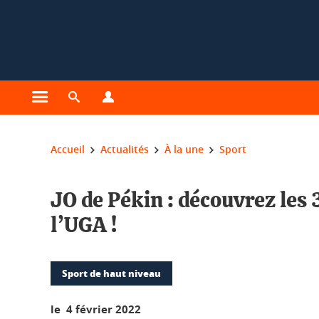
Gestion des cookies
Ouvrir le menu principal
Ouvrir le moteur de recherche
Ouvrir le menu Profils
Vous êtes ici :
Accueil
Actualités
À la une
Sport
JO de Pékin : découvrez les
l’UGA !
Sport de haut niveau
le 4 février 2022