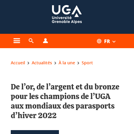
Gestion des cookies
FR
Ouvrir le menu principal
Ouvrir le moteur de recherche
Ouvrir le menu Profils
Vous êtes ici :
Accueil
Actualités
À la une
Sport
De l’or, de l’argent et du bronze
pour les champions de l’UGA
aux mondiaux des parasports
d’hiver 2022