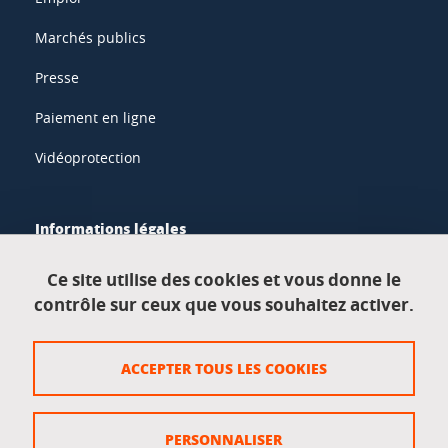
Marchés publics
Presse
Paiement en ligne
Vidéoprotection
Informations légales
Mentions légales
Ce site utilise des cookies et vous donne le
contrôle sur ceux que vous souhaitez activer.
Données personnelles
Crédits
ACCEPTER TOUS LES COOKIES
Plan du site
Politique des cookies
PERSONNALISER