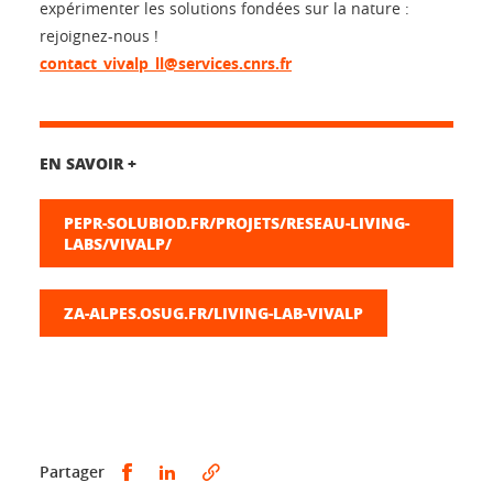
expérimenter les solutions fondées sur la nature :
rejoignez-nous !
contact_vivalp_ll@services.cnrs.fr
EN SAVOIR +
PEPR-SOLUBIOD.FR/PROJETS/RESEAU-LIVING-
LABS/VIVALP/
ZA-ALPES.OSUG.FR/LIVING-LAB-VIVALP
Partager sur Facebook
Partager sur LinkedIn
Partager