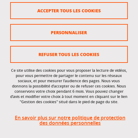
Crédits
ACCEPTER TOUS LES COOKIES
Plan du site
Politique des cookies
PERSONNALISER
Gestion des cookies
Accessibilité : non conforme
REFUSER TOUS LES COOKIES
Ce site utilise des cookies pour vous proposer la lecture de vidéos,
Accès réservés
pour vous permettre de partager le contenu sur les réseaux
sociaux, et pour mesurer l’audience des pages. Nous vous
donnons la possibilité d’accepter ou de refuser ces cookies. Nous
Intranet des étudiants et des personnels
conservons votre choix pendant 6 mois. Vous pouvez changer
d’avis et modifier votre choix à tout moment en cliquant sur le lien
"Gestion des cookies" situé dans le pied de page du site.
En savoir plus sur notre politique de protection
des données personnelles