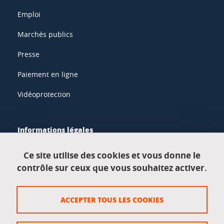
Emploi
Marchés publics
Presse
Paiement en ligne
Vidéoprotection
Informations légales
Mentions légales
Ce site utilise des cookies et vous donne le
contrôle sur ceux que vous souhaitez activer.
Données personnelles
Crédits
ACCEPTER TOUS LES COOKIES
Plan du site