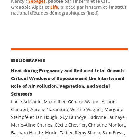
Nancy ;
Sepages
, pilotée par l’Inserm et le CHU
Grenoble Alpes et
Elfe
, pilotée par l’Inserm et l’Institut
national d’études démographiques (Ined).
BIBLIOGRAPHIE
Heat during Pregnancy and Reduced Fetal Growth:
Critical Windows of Exposure and the Intertwined
Role of Air Pollution, Vegetation, and Social
Stressors
Lucie Adélaïde, Maximilien Génard-Walton, Ariane
Guilbert, Aurélie Nakamura, Vérène Wagner, Morgane
Stempfelet, Ian Hough, Guy Launoye, Ludivine Launaye,
Marie-Aline Charles, Cécile Chevrier, Christine Monfort,
Barbara Heude, Muriel Tafflet, Rémy Slama, Sam Bayat,