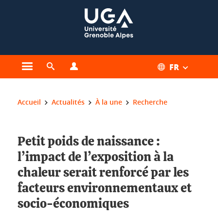
Gestion des cookies
FR
Ouvrir le menu principal
Ouvrir le moteur de recherche
Ouvrir le menu Profils
Vous êtes ici :
Accueil
Actualités
À la une
Recherche
Petit poids de naissance :
l’impact de l’exposition à la
chaleur serait renforcé par les
facteurs environnementaux et
socio-économiques