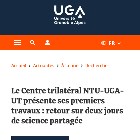
Gestion des cookies
FR
Ouvrir le menu principal
Ouvrir le moteur de recherche
Ouvrir le menu Profils
Vous êtes ici :
Accueil
Actualités
À la une
Recherche
Le Centre trilatéral NTU-UGA-
UT présente ses premiers
travaux : retour sur deux jours
de science partagée