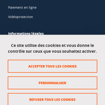
Paiement en ligne
Vidéoprotection
Informations légales
Mentions légales
Ce site utilise des cookies et vous donne le
contrôle sur ceux que vous souhaitez activer.
Données personnelles
Crédits
ACCEPTER TOUS LES COOKIES
Plan du site
Politique des cookies
PERSONNALISER
Gestion des cookies
Accessibilité : non conforme
REFUSER TOUS LES COOKIES