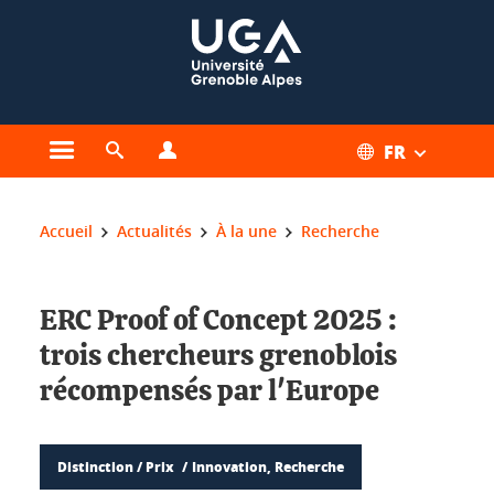
Gestion des cookies
FR
Ouvrir le menu principal
Ouvrir le moteur de recherche
Ouvrir le menu Profils
Vous êtes ici :
Accueil
Actualités
À la une
Recherche
ERC Proof of Concept 2025 :
trois chercheurs grenoblois
récompensés par l'Europe
Distinction / Prix
Innovation, Recherche