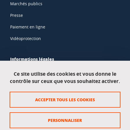
Marchés publics
Presse
Paiement en ligne
Vidéoprotection
Informations légales
Mentions légales
Ce site utilise des cookies et vous donne le
contrôle sur ceux que vous souhaitez activer.
Données personnelles
Crédits
ACCEPTER TOUS LES COOKIES
Plan du site
Politique des cookies
PERSONNALISER
Gestion des cookies