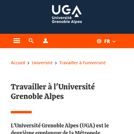
Gestion des cookies
FR
Ouvrir le menu principal
Ouvrir le moteur de recherche
Ouvrir le menu Profils
Vous êtes ici :
Accueil
Université
Travailler à l'université
Travailler à l'Université
Grenoble Alpes
L'Université Grenoble Alpes (UGA) est le
deuxième employeur de la Métropole