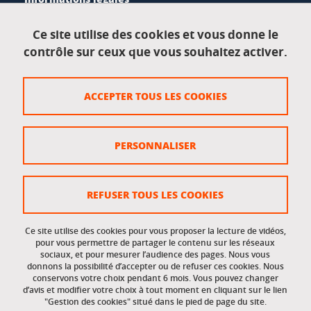
Mentions légales
Ce site utilise des cookies et vous donne le
contrôle sur ceux que vous souhaitez activer.
Données personnelles
Crédits
ACCEPTER TOUS LES COOKIES
Plan du site
Politique des cookies
PERSONNALISER
Gestion des cookies
Accessibilité : non conforme
REFUSER TOUS LES COOKIES
Ce site utilise des cookies pour vous proposer la lecture de vidéos,
Accès réservés
pour vous permettre de partager le contenu sur les réseaux
sociaux, et pour mesurer l’audience des pages. Nous vous
donnons la possibilité d’accepter ou de refuser ces cookies. Nous
Intranet des étudiants et des personnels
conservons votre choix pendant 6 mois. Vous pouvez changer
d’avis et modifier votre choix à tout moment en cliquant sur le lien
"Gestion des cookies" situé dans le pied de page du site.