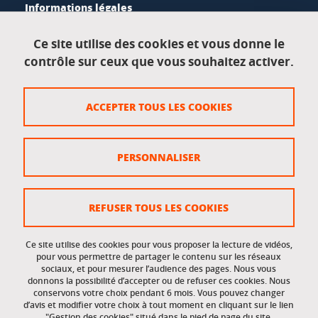
Informations légales
Mentions légales
Ce site utilise des cookies et vous donne le
contrôle sur ceux que vous souhaitez activer.
Données personnelles
Crédits
ACCEPTER TOUS LES COOKIES
Plan du site
Politique des cookies
PERSONNALISER
Gestion des cookies
Accessibilité : non conforme
REFUSER TOUS LES COOKIES
Ce site utilise des cookies pour vous proposer la lecture de vidéos,
Accès réservés
pour vous permettre de partager le contenu sur les réseaux
sociaux, et pour mesurer l’audience des pages. Nous vous
donnons la possibilité d’accepter ou de refuser ces cookies. Nous
Intranet des étudiants et des personnels
conservons votre choix pendant 6 mois. Vous pouvez changer
d’avis et modifier votre choix à tout moment en cliquant sur le lien
"Gestion des cookies" situé dans le pied de page du site.