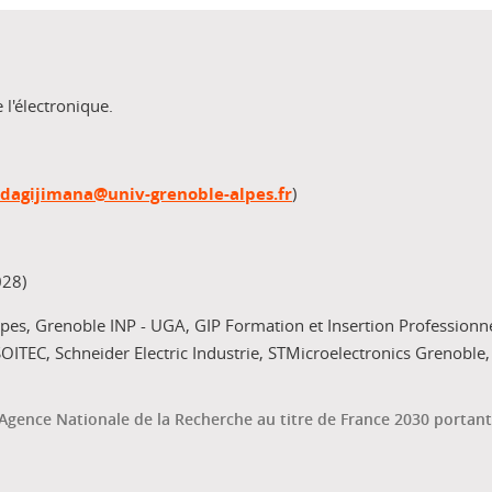
 l'électronique.
ndagijimana@univ-grenoble-alpes.fr
)
028)
es, Grenoble INP - UGA, GIP Formation et Insertion Professionn
SOITEC, Schneider Electric Industrie, STMicroelectronics Grenoble,
r l’Agence Nationale de la Recherche au titre de France 2030 porta