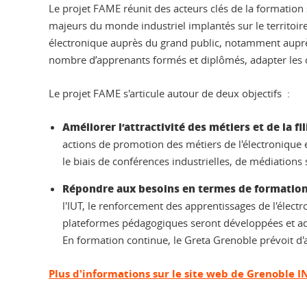
Le projet FAME réunit des acteurs clés de la formation
majeurs du monde industriel implantés sur le territoire 
électronique auprès du grand public, notamment auprès 
nombre d’apprenants formés et diplômés, adapter les c
Le projet FAME s'articule autour de deux objectifs :
Améliorer l’attractivité des métiers et de la fi
actions de promotion des métiers de l'électronique en
le biais de conférences industrielles, de médiations 
Répondre aux besoins en termes de formatio
l'IUT, le renforcement des apprentissages de l'élec
plateformes pédagogiques seront développées et adap
En formation continue, le Greta Grenoble prévoit d
Plus d'informations sur le site web de Grenoble I