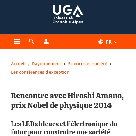
Gestion des cookies
FR
Ouvrir le menu principal
Ouvrir le moteur de recherche
Ouvrir le menu Profils
Vous êtes ici :
Accueil
Rayonnement
Sciences et société
Les conférences d'exception
Rencontre avec Hiroshi Amano,
prix Nobel de physique 2014
Les LEDs bleues et l’électronique du
futur pour construire une société