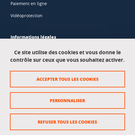
Paiement en ligne
Vidéoprotection
Informations légales
Mentions légales
Ce site utilise des cookies et vous donne le
contrôle sur ceux que vous souhaitez activer.
Données personnelles
Crédits
ACCEPTER TOUS LES COOKIES
Plan du site
Politique des cookies
PERSONNALISER
Gestion des cookies
Accessibilité : non conforme
REFUSER TOUS LES COOKIES