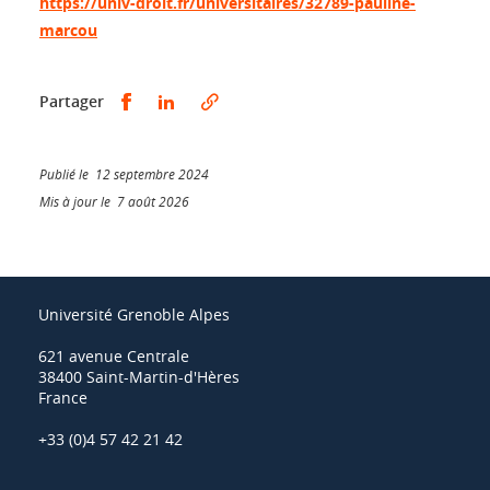
https://univ-droit.fr/universitaires/32789-pauline-
marcou
Partager sur Facebook
Partager sur LinkedIn
Partager
Publié le 12 septembre 2024
Mis à jour le 7 août 2026
Université Grenoble Alpes
621 avenue Centrale
38400 Saint-Martin-d'Hères
France
+33 (0)4 57 42 21 42