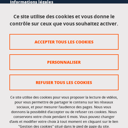
Informations légales
Mentions légales
Ce site utilise des cookies et vous donne le
contrôle sur ceux que vous souhaitez activer.
Données personnelles
Crédits
ACCEPTER TOUS LES COOKIES
Plan du site
Politique des cookies
PERSONNALISER
Gestion des cookies
Accessibilité : non conforme
REFUSER TOUS LES COOKIES
Ce site utilise des cookies pour vous proposer la lecture de vidéos,
Accès réservés
pour vous permettre de partager le contenu sur les réseaux
sociaux, et pour mesurer l’audience des pages. Nous vous
donnons la possibilité d’accepter ou de refuser ces cookies. Nous
Intranet des étudiants et des personnels
conservons votre choix pendant 6 mois. Vous pouvez changer
d’avis et modifier votre choix à tout moment en cliquant sur le lien
"Gestion des cookies" situé dans le pied de page du site.