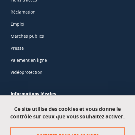
Réclamation
Emploi
Marchés publics
Presse
Paiement en ligne
Vidéoprotection
Informations légales
Mentions légales
Ce site utilise des cookies et vous donne le
contrôle sur ceux que vous souhaitez activer.
Données personnelles
Crédits