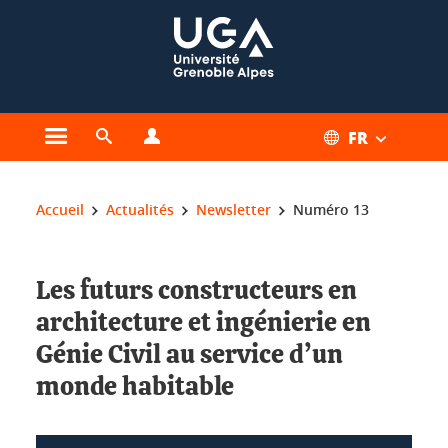
Gestion des cookies
FR
Ouvrir le menu principal
Ouvrir le moteur de recherche
Ouvrir le menu Profils
Vous êtes ici :
Accueil
Actualités
Newsletter
Numéro 13
Les futurs constructeurs en
architecture et ingénierie en
Génie Civil au service d’un
monde habitable