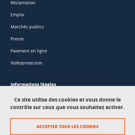
Réclamation
Emploi
Marchés publics
Presse
Paiement en ligne
Vidéoprotection
Informations légales
Mentions légales
Ce site utilise des cookies et vous donne le
contrôle sur ceux que vous souhaitez activer.
Données personnelles
Crédits
ACCEPTER TOUS LES COOKIES
Plan du site