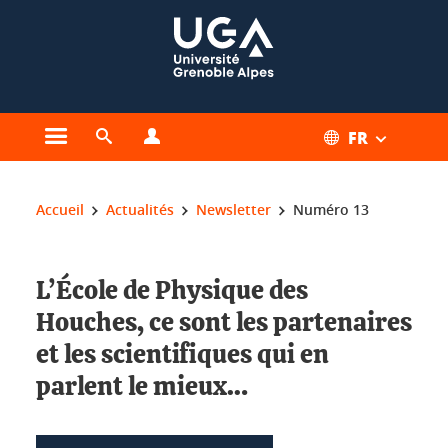
Gestion des cookies
FR
Ouvrir le menu principal
Ouvrir le moteur de recherche
Ouvrir le menu Profils
Vous êtes ici :
Accueil
Actualités
Newsletter
Numéro 13
L’École de Physique des
Houches, ce sont les partenaires
et les scientifiques qui en
parlent le mieux…