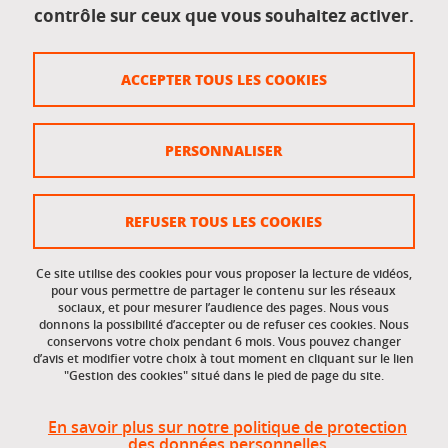
contrôle sur ceux que vous souhaitez activer.
Données personnelles
Crédits
ACCEPTER TOUS LES COOKIES
Plan du site
Politique des cookies
PERSONNALISER
Gestion des cookies
Accessibilité : non conforme
REFUSER TOUS LES COOKIES
Ce site utilise des cookies pour vous proposer la lecture de vidéos,
Accès réservés
pour vous permettre de partager le contenu sur les réseaux
sociaux, et pour mesurer l’audience des pages. Nous vous
donnons la possibilité d’accepter ou de refuser ces cookies. Nous
Intranet des étudiants et des personnels
conservons votre choix pendant 6 mois. Vous pouvez changer
d’avis et modifier votre choix à tout moment en cliquant sur le lien
"Gestion des cookies" situé dans le pied de page du site.
En savoir plus sur notre politique de protection
des données personnelles