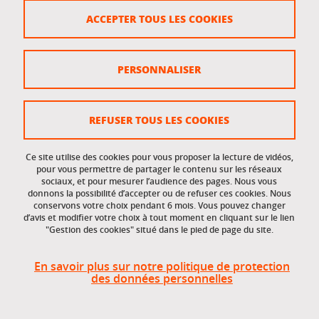
Crédits
ACCEPTER TOUS LES COOKIES
Plan du site
Politique des cookies
PERSONNALISER
Gestion des cookies
Accessibilité : non conforme
REFUSER TOUS LES COOKIES
Ce site utilise des cookies pour vous proposer la lecture de vidéos,
Accès réservés
pour vous permettre de partager le contenu sur les réseaux
sociaux, et pour mesurer l’audience des pages. Nous vous
donnons la possibilité d’accepter ou de refuser ces cookies. Nous
Intranet des étudiants et des personnels
conservons votre choix pendant 6 mois. Vous pouvez changer
d’avis et modifier votre choix à tout moment en cliquant sur le lien
"Gestion des cookies" situé dans le pied de page du site.
En savoir plus sur notre politique de protection
des données personnelles