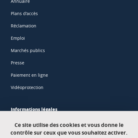
Annuaire
Plans d'accès
Réclamation
Emploi
Marchés publics
Presse
Paiement en ligne
Vidéoprotection
Informations légales
Mentions légales
Ce site utilise des cookies et vous donne le
contrôle sur ceux que vous souhaitez activer.
Données personnelles