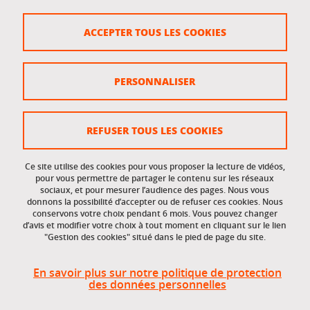
Crédits
ACCEPTER TOUS LES COOKIES
Plan du site
Politique des cookies
PERSONNALISER
Gestion des cookies
Accessibilité : non conforme
REFUSER TOUS LES COOKIES
Ce site utilise des cookies pour vous proposer la lecture de vidéos,
Accès réservés
pour vous permettre de partager le contenu sur les réseaux
sociaux, et pour mesurer l’audience des pages. Nous vous
donnons la possibilité d’accepter ou de refuser ces cookies. Nous
Intranet des étudiants et des personnels
conservons votre choix pendant 6 mois. Vous pouvez changer
d’avis et modifier votre choix à tout moment en cliquant sur le lien
"Gestion des cookies" situé dans le pied de page du site.
En savoir plus sur notre politique de protection
des données personnelles