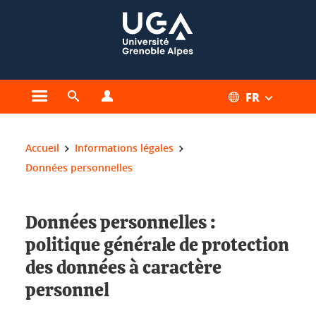
Gestion des cookies
FR
Ouvrir le menu principal
Ouvrir le moteur de recherche
Ouvrir le menu Profils
Vous êtes ici :
Accueil
Informations légales
Données personnelles
Données personnelles :
politique générale de protection
des données à caractère
personnel