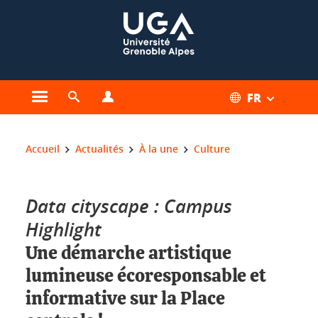
Gestion des cookies
FR
Ouvrir le menu principal
Ouvrir le moteur de recherche
Ouvrir le menu Profils
Vous êtes ici :
Accueil
Actualités
À la une
Culture
Data cityscape : Campus
Highlight
Une démarche artistique
lumineuse écoresponsable et
informative sur la Place