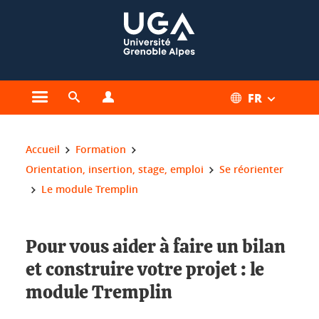
Gestion des cookies
FR
Ouvrir le menu principal
Ouvrir le moteur de recherche
Ouvrir le menu Profils
Vous êtes ici :
Accueil
Formation
Orientation, insertion, stage, emploi
Se réorienter
Le module Tremplin
Pour vous aider à faire un bilan
et construire votre projet : le
module Tremplin