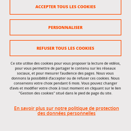
Crédits
ACCEPTER TOUS LES COOKIES
Plan du site
Politique des cookies
PERSONNALISER
Gestion des cookies
Accessibilité : non conforme
REFUSER TOUS LES COOKIES
Ce site utilise des cookies pour vous proposer la lecture de vidéos,
Accès réservés
pour vous permettre de partager le contenu sur les réseaux
sociaux, et pour mesurer l’audience des pages. Nous vous
donnons la possibilité d’accepter ou de refuser ces cookies. Nous
Intranet des étudiants et des personnels
conservons votre choix pendant 6 mois. Vous pouvez changer
d’avis et modifier votre choix à tout moment en cliquant sur le lien
"Gestion des cookies" situé dans le pied de page du site.
En savoir plus sur notre politique de protection
des données personnelles